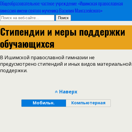
Общеобразовательное частное учреждение «Ишимская православная
гимназия имени святого мученика Василия Мангазейского»
Стипендии и меры поддержки
обучающихся
В Ишимской православной гимназии не
предусмотрено стипендий и иных видов материальной
поддержки.
Наверх
Мобильн.
Компьютерная