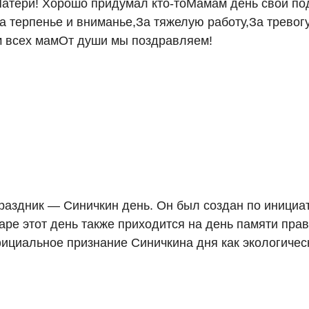
Матери! Хорошо придумал кто-тоМамам день свой по
За терпенье и вниманье,За тяжелую работу,За тревог
м всех мамОт души мы поздравляем!
раздник — Синичкин день. Он был создан по инициа
аре этот день также приходится на день памяти пра
ициальное признание Синичкина дня как экологическ