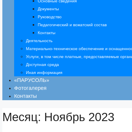
Основные сведения
Документы
Руководство
Педагогический и вожатский состав
Контакты
Деятельность
Материально-техническое обеспечение и оснащеннос
Услуги, в том числе платные, предоставляемые орган
Доступная среда
Иная информация
«ПАРУСОЛЬ»
Фотогалерея
Контакты
Месяц:
Ноябрь 2023