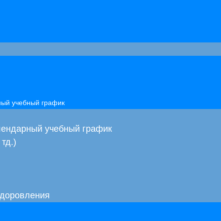
рный учебный график
алендарный учебный график
тд.)
здоровления