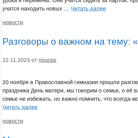
урока и перемены. Они учатся сидеть за партой, пра
учатся находить новых …
Читать далее
Рубрики
новости
Разговоры о важном на тему:
22.11.2023
от
noucps
20 ноября в Православной гимназии прошли разгов
праздника День матери, мы говорим о семье, о её 
семье не избежать, но важно помнить, что всегда 
Читать далее
Рубрики
новости