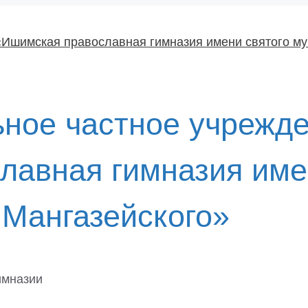
ное частное учрежд
лавная гимназия име
 Мангазейского»
имназии