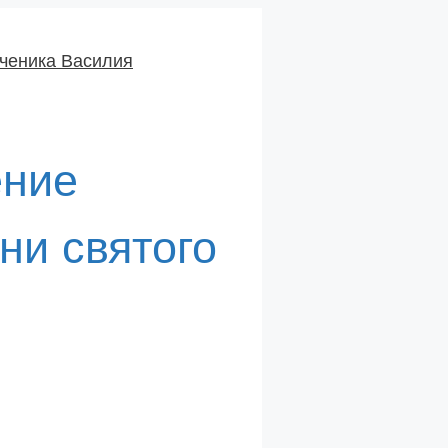
ение
ни святого