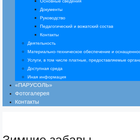
Основные сведения
Документы
Руководство
Педагогический и вожатский состав
Контакты
Деятельность
Материально-техническое обеспечение и оснащеннос
Услуги, в том числе платные, предоставляемые орган
Доступная среда
Иная информация
«ПАРУСОЛЬ»
Фотогалерея
Контакты