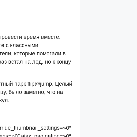
 провести время вместе.
те с классными
тели, которые помогали в
аз встал на лед, но к концу
утный парк flip@jump. Целый
у, было заметно, что на
кул.
rride_thumbnail_settings=»0″
mns=»0″ ajax_pagination=»0″