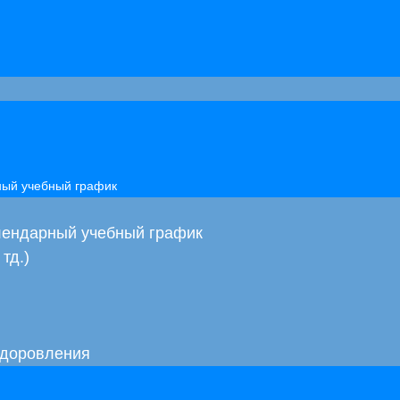
рный учебный график
алендарный учебный график
тд.)
здоровления