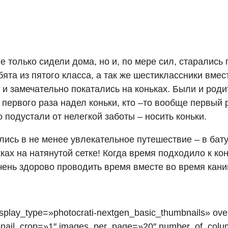
е только сидели дома,
но и, по мере сил, старались
ята из пятого класса, а так же шестиклассники вмес
и замечательно покатались на коньках. Были и роди
 первого раза надел коньки, кто –то вообще первый р
 подустали от нелегкой заботы – носить коньки.
лись в не менее увлекательное путешествие – в бат
х на натянутой сетке! Когда время подходило к конц
ень здорово проводить время вместе во время кани
isplay_type=»photocrati-nextgen_basic_thumbnails» ove
bnail_crop=»1″ images_per_page=»20″ number_of_colu