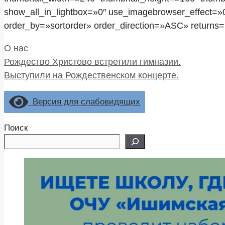
show_all_in_lightbox=»0″ use_imagebrowser_effect=»
order_by=»sortorder» order_direction=»ASC» returns
Рубрики
О нас
Рождество Христово встретили гимназии.
Выступили на Рождественском концерте.
Версия для слабовидящих
Поиск