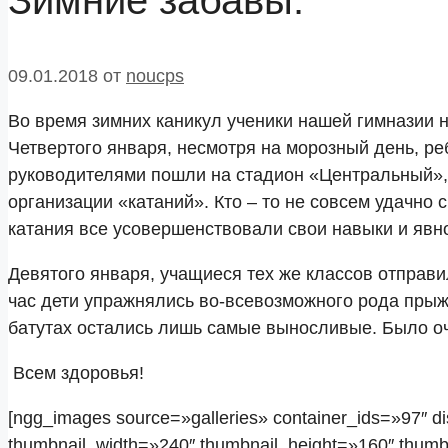
Зимние забавы.
09.01.2018
от
noucps
Во время зимних каникул ученики нашей гимназии н
Четвертого января, несмотря на морозный день, реб
руководителями пошли на стадион «Центральный», 
организации «катаний». Кто – то не совсем удачно с
катания все усовершенствовали свои навыки и явно
Девятого января, учащиеся тех же классов отправи
час дети упражнялись во-всевозможного рода прыжка
батутах остались лишь самые выносливые. Было оч
Всем здоровья!
[ngg_images source=»galleries» container_ids=»97″ d
thumbnail_width=»240″ thumbnail_height=»160″ thum