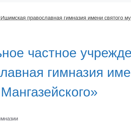
ное частное учрежд
лавная гимназия име
 Мангазейского»
имназии