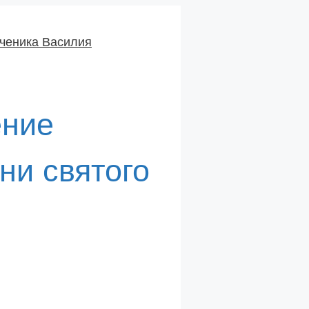
ение
ни святого