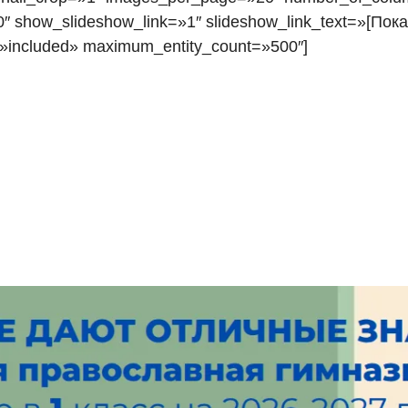
0″ show_slideshow_link=»1″ slideshow_link_text=»[Пок
=»included» maximum_entity_count=»500″]