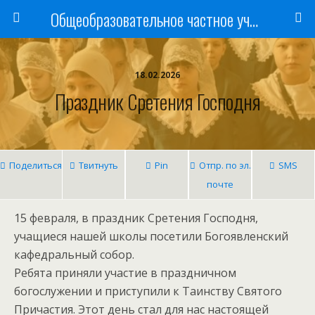
Общеобразовательное частное учреждение «Ишимская православная гимназия имени святого мученика Василия Мангазейского»
18.02.2026
Праздник Сретения Господня
Поделиться
Твитнуть
Pin
Отпр. по эл.
SMS
почте
15 февраля, в праздник Сретения Господня,
учащиеся нашей школы посетили Богоявленский
кафедральный собор.
Ребята приняли участие в праздничном
богослужении и приступили к Таинству Святого
Причастия. Этот день стал для нас настоящей