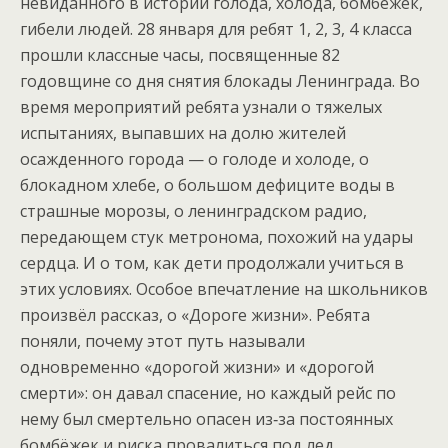
невиданного в истории голода, холода, бомбёжек,
гибели людей. 28 января для ребят 1, 2, 3, 4 класса
прошли классные часы, посвященные 82
годовщине со дня снятия блокады Ленинграда. Во
время мероприятий ребята узнали о тяжелых
испытаниях, выпавших на долю жителей
осажденного города — о голоде и холоде, о
блокадном хлебе, о большом дефиците воды в
страшные морозы, о ленинградском радио,
передающем стук метронома, похожий на удары
сердца. И о том, как дети продолжали учиться в
этих условиях. Особое впечатление на школьников
произвёл рассказ, о «Дороге жизни». Ребята
поняли, почему этот путь называли
одновременно «дорогой жизни» и «дорогой
смерти»: он давал спасение, но каждый рейс по
нему был смертельно опасен из‑за постоянных
бомбёжек и риска провалиться под лед.