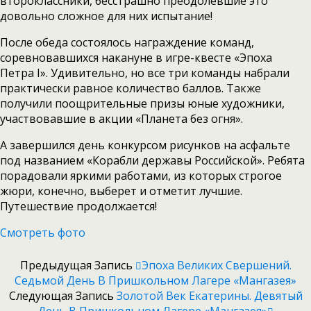
второклассники, бесстрашно преодолевшие это
довольно сложное для них испытание!
После обеда состоялось награждение команд,
соревновавшихся накануне в игре-квесте «Эпоха
Петра I». Удивительно, но все три команды набрали
практически равное количество баллов. Также
получили поощрительные призы юные художники,
участвовавшие в акции «Планета без огня».
А завершился день конкурсом рисунков на асфальте
под названием «Корабли державы Российской». Ребята
порадовали яркими работами, из которых строгое
жюри, конечно, выберет и отметит лучшие.
Путешествие продолжается!
Смотреть фото
Предыдущая Запись
Эпоха Великих Свершений.
Седьмой День В Пришкольном Лагере «Мангазея»
Следующая Запись
Золотой Век Екатерины. Девятый