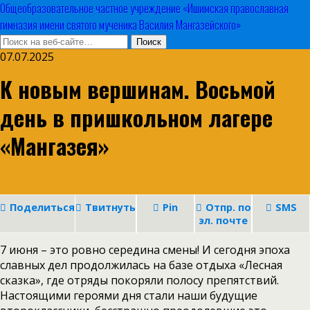
Общеобразовательное частное учреждение «Ишимская православная
гимназия имени святого мученика Василия Мангазейского»
07.07.2025
К новым вершинам. Восьмой
день в пришкольном лагере
«Мангазея»
Поделиться
Твитнуть
Pin
Отпр. по
SMS
эл. почте
7 июня – это ровно середина смены! И сегодня эпоха
славных дел продолжилась на базе отдыха «Лесная
сказка», где отряды покоряли полосу препятствий.
Настоящими героями дня стали наши будущие