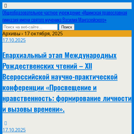
Общеобразовательное частное учреждение «Ишимская православная
гимназия имени святого мученика Василия Мангазейского»
Архивы › 17 октября, 2025
17.10.2025
Епархиальный этап Международных
Рождественских чтений – XII
Всероссийской научно-практической
конференции «Просвещение и
нравственность: формирование личности
и вызовы времени».
17.10.2025