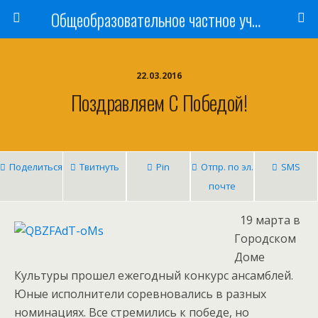
Общеобразовательное частное учреждение «Ишимская православная гимназия имени святого мученика Василия Мангазейского»
22.03.2016
Поздравляем С Победой!
Поделиться
Твитнуть
Pin
Отпр. по эл.
SMS
почте
19 марта в
Городском
Доме
Культуры прошел ежегодный конкурс ансамблей.
Юные исполнители соревновались в разных
номинациях. Все стремились к победе, но