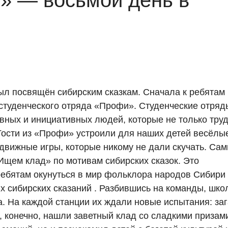
и» — восьмой день в
л посвящён сибирским сказкам. Сначала к ребятам 
туденческого отряда «Профи». Студенческие отряд
ных и инициативных людей, которые не только труд
 Гости из «Профи» устроили для наших детей весёлы
движные игры, которые никому не дали скучать. Са
Ищем клад» по мотивам сибирских сказок. Это
ребятам окунуться в мир фольклора народов Сибири
ких сибирских сказаний . Разбившись на команды, шко
. На каждой станции их ждали новые испытания: зага
 , конечно, нашли заветный клад со сладкими призами