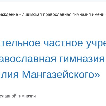
тельное частное учр
вославная гимназия 
лия Мангазейского»
славной гимназии