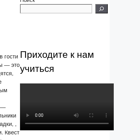
Поиск
Приходите к нам
в гости
ы — это
учиться
ятся,
е
мым
 —
льники
дки, ,
. Квест