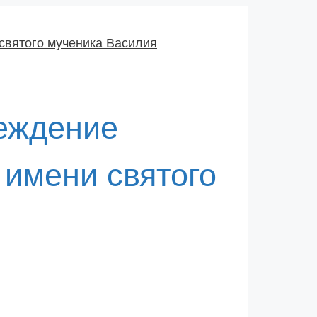
еждение
имени святого