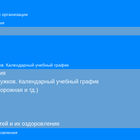
й организации
ия
ков. Календарный учебный график
ия
кружков. Календарный учебный график
орожная и тд.)
тей и их оздоровления
ровления