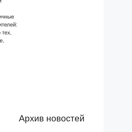
и
личные
ителей:
 тех,
е,
Архив новостей