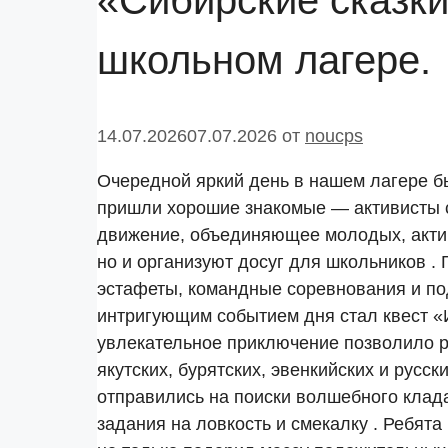
«Сибирские сказк
школьном лагере.
14.07.2026
07.07.2026
от
noucps
Очередной яркий день в нашем лагере бы
пришли хорошие знакомые — активисты с
движение, объединяющее молодых, актив
но и организуют досуг для школьников .
эстафеты, командные соревнования и по
интригующим событием дня стал квест «
увлекательное приключение позволило 
якутских, бурятских, эвенкийских и русс
отправились на поиски волшебного клада
задания на ловкость и смекалку . Ребята