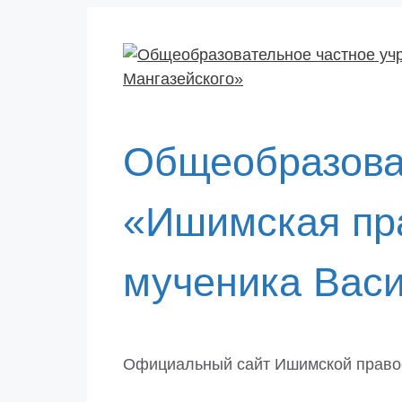
Перейти
к
содержимому
Общеобразова
«Ишимская пра
мученика Васи
Официальный сайт Ишимской право