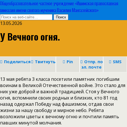
Общеобразовательное частное учреждение «Ишимская православная
гимназия имени святого мученика Василия Мангазейского»
13.05.2026
У Вечного огня.
Поделиться
Твитнуть
Pin
Отпр. по
SMS
эл. почте
13 мая ребята 3 класса посетили памятник погибшим
воинам в Великой Отечественной войне. Это стало для
них уже доброй и важной традицией. Стоя у Вечного
огня, вспомнили своих родных и близких, кто 81 год
назад одержал Победу над фашизмом, отдав свои
жизни за нашу свободу и мирное небо. Ребята
возложили цветы к вечному огню и почтили память
павших минутой молчания.