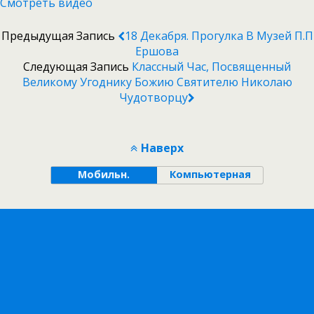
Смотреть видео
Предыдущая Запись
18 Декабря. Прогулка В Музей П.П
Ершова
Следующая Запись
Классный Час, Посвященный
Великому Угоднику Божию Святителю Николаю
Чудотворцу
Наверх
Мобильн.
Компьютерная