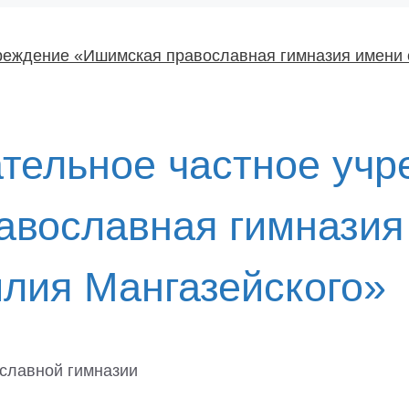
тельное частное учр
вославная гимназия 
лия Мангазейского»
славной гимназии