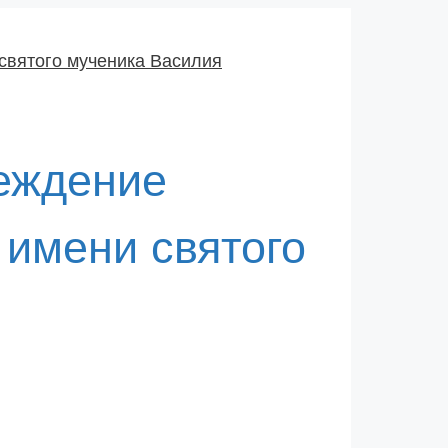
еждение
имени святого