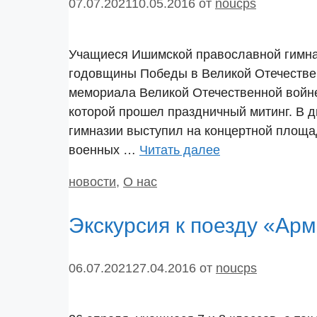
07.07.2021
10.05.2016
от
noucps
Учащиеся Ишимской православной гимназ
годовщины Победы в Великой Отечестве
мемориала Великой Отечественной войн
которой прошел праздничный митинг. В 
гимназии выступил на концертной площа
военных …
Читать далее
Рубрики
новости
,
О нас
Экскурсия к поезду «Ар
06.07.2021
27.04.2016
от
noucps