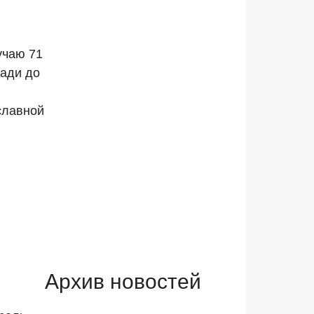
учаю 71
ади до
славной
Архив новостей