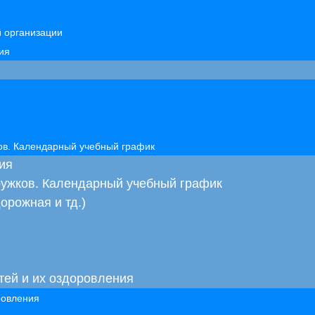
й организации
ия
ков. Календарный учебный график
ия
кружков. Календарный учебный график
орожная и тд.)
тей и их оздоровления
ровления