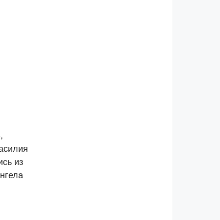
,
Василия
ись из
нгела