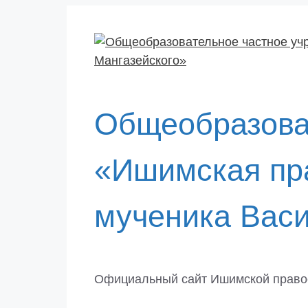
Перейти
к
содержимому
Общеобразова
«Ишимская пра
мученика Васи
Официальный сайт Ишимской право