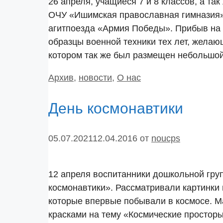
26 апреля, учащиеся 7 и 8 классов, а т
ОЧУ «Ишимская православная гимназия»
агитпоезда «Армия Победы». Прибыв на 
образцы военной техники тех лет, желаю
котором так же был размещен небольш
Рубрики
Архив
,
новости
,
О нас
День космонавтики
05.07.2021
12.04.2016
от
noucps
12 апреля воспитанники дошкольной гру
космонавтики». Рассматривали картинки 
которые впервые побывали в космосе. Ма
красками на тему «Космические просторы