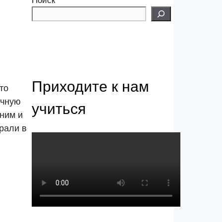
Поиск
Приходите к нам
то
очную
учиться
жним и
рали в