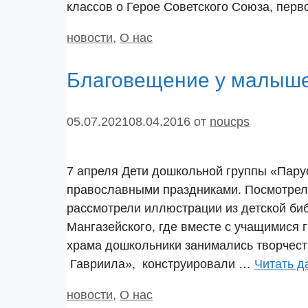
классов о Герое Советского Союза, пер
Рубрики
новости
,
О нас
Благовещение у малыш
05.07.2021
08.04.2016
от
noucps
7 апреля Дети дошкольной группы «Пару
православными праздниками. Посмотрел
рассмотрели иллюстрации из детской биб
Мангазейского, где вместе с учащимися 
храма дошкольники занимались творчес
Гавриила», конструировали …
Читать д
Рубрики
новости
,
О нас