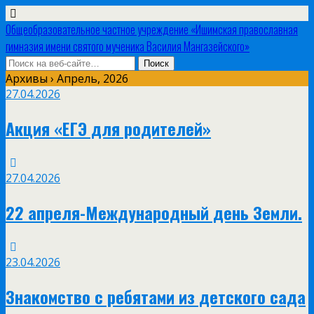
Общеобразовательное частное учреждение «Ишимская православная
гимназия имени святого мученика Василия Мангазейского»
Архивы › Апрель, 2026
27.04.2026
Акция «ЕГЭ для родителей»
27.04.2026
22 апреля-Международный день Земли.
23.04.2026
Знакомство с ребятами из детского сада